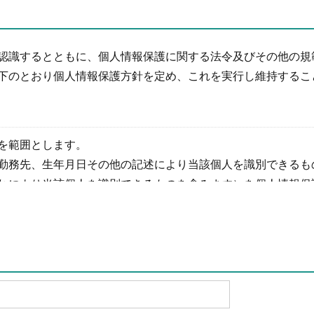
認識するとともに、個人情報保護に関する法令及びその他の規
下のとおり個人情報保護方針を定め、これを実行し維持するこ
を範囲とします。
勤務先、生年月日その他の記述により当該個人を識別できるも
れにより当該個人を識別できるものを含みます）を個人情報保
用目的で使用し、他の目的に利用することはありません。
売業務
作検証や調査
者の識別