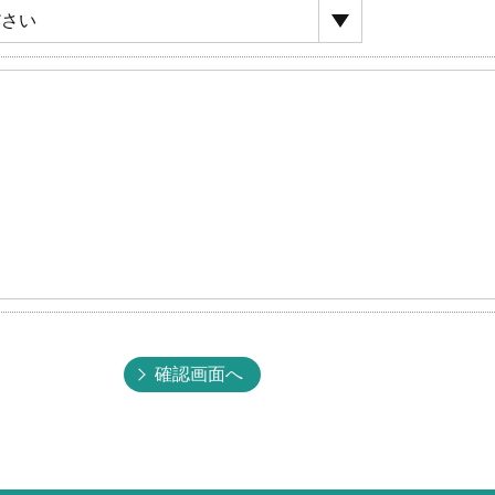
セスや紛失、破壊、改ざん及び漏えいなどに対する予防ならび
規範を遵守するとともに、この方針に基づく個人情報保護規程
正・削除・開示の請求があった場合は、迅速に対応いたします
および訂正・削除・開示等に関するお問い合わせ先は、以下の
せは、下記窓口までお願いいたします。
確認画面へ
68 ほくえいビル