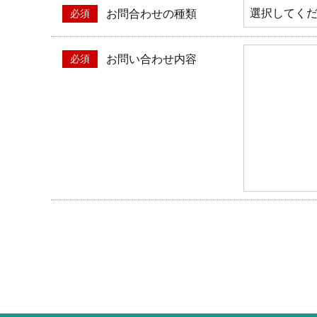
収集させて頂いた個人情報については、不正アク
お問合わせの種類
を講じます。
また、個人情報保護に関する法令およびその他の
お問い合わせ内容
に見直し、改善に努めます。
個人情報の訂正･削除・開示
ご本人から、登録されている個人情報について訂
当ホームページが保有する個人情報の取り扱い、
個人情報保護担当窓口
当社の「個人情報の取扱い」に関するお問い合わ
株式会社ライフサポート
〒060-0061 札幌市中央区南１条西10丁目4番地1
TEL：011-522-7666
FAX：011-522-8106