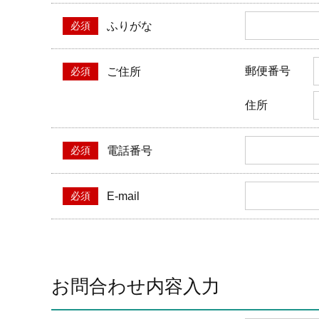
当グループ内で共同利用する人事関連システ
ふりがな
ダイレクトメール等を利用したアンケート・
個人情報の収集手段
郵便番号
ご住所
当ホームページはサービスに関するお問い合わせ
住所
で、氏名、連絡先、勤務先等の個人情報を書面、
電話番号
委託先の管理･監督
利用目的の遂行のために業務を委託する場合、個
E-mail
第三者への提供
個人情報は、ご本人の同意を得た場合または法令
お問合わせ内容入力
個人情報の管理