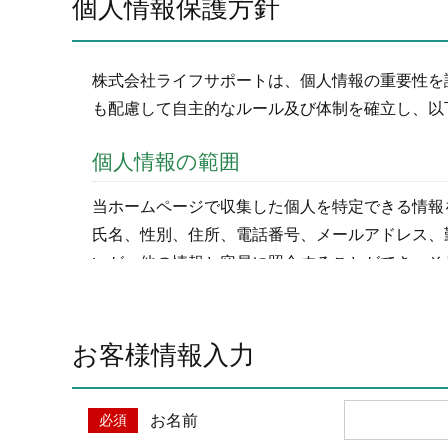
個人情報保護方針
株式会社ライフサポートは、個人情報の重要性を
も配慮して自主的なルール及び体制を確立し、以
個人情報の範囲
当ホームページで収集した個人を特定できる情報
氏名、性別、住所、電話番号、メールアドレス、
いが、他の情報と容易に照合することができ、そ
個人情報の利用目的
お客様情報入力
当ホームページ上で収集した個人情報は以下の利
ご注文の承りおよび商品発送のための契約販
お取引先様から委託されたシステム開発の動
お名前
当グループの業務に従事する協力会社様担当